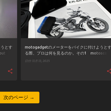
+
1
ER-6N
MOTOSCOPE PRO
カスタム
モトガジェット
配線図
+
ようとす
motogadgetのメーターをバイクに付けようと
ut
る際、プロは何を見るのか。その1 motoscop
pro編
日付:
11月 13, 2025
次のページ →