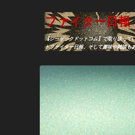
ファイター日報
【ジーザックドットコム】で取り扱ってい
トファイター日報、そして趣味や雑談も
投
BENELLI
LEONCINO125
ベネリ
レオンチーノ12
稿