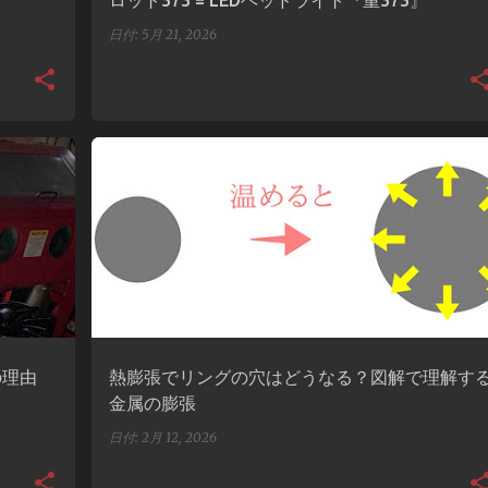
ロット575 = LEDヘッドライト『重575』
日付:
5月 21, 2026
雑学
熱膨張
の理由
熱膨張でリングの穴はどうなる？図解で理解す
金属の膨張
日付:
2月 12, 2026