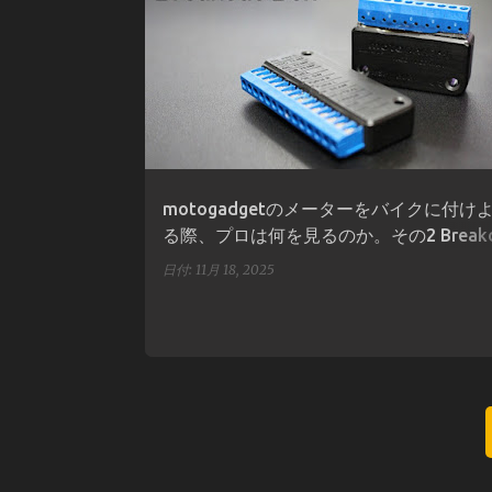
MOTOGADGET
MOTOSCOPE PRO
カスタム
motogadgetのメーターをバイクに付け
る際、プロは何を見るのか。その2 Breako
Box編
日付:
11月 18, 2025