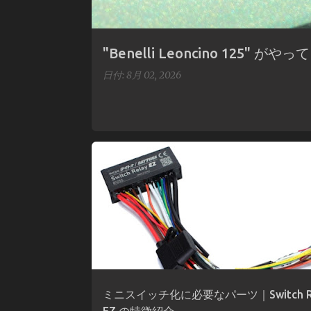
"Benelli Leoncino 125" がや
日付:
8月 02, 2026
デイトナ
ハンドルスイッチ
リレー
配線
ミニスイッチ化に必要なパーツ｜Switch Re