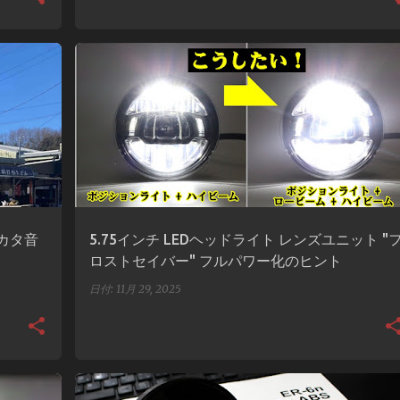
+
ファイター日報
フロストセイバー
ヘッドライト
配線
タカタ音
5.75インチ LEDヘッドライト レンズユニット "
ロストセイバー" フルパワー化のヒント
日付:
11月 29, 2025