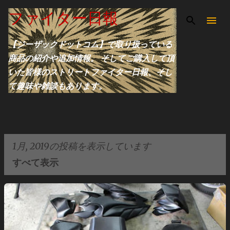
スキップしてメイン コンテンツに移動
ファイター日報
【ジーザックドットコム】で取り扱っている
商品の紹介や追加情報。 そしてご購入して頂
いた皆様のストリートファイター日報、そし
て趣味や雑談もあります。
1月, 2019の投稿を表示しています
すべて表示
投
稿