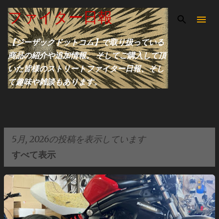
スキップしてメイン コンテンツに移動
ファイター日報
【ジーザックドットコム】で取り扱っている
商品の紹介や追加情報。 そしてご購入して頂
いた皆様のストリートファイター日報、そし
て趣味や雑談もあります。
5月, 2026の投稿を表示しています
すべて表示
投
稿