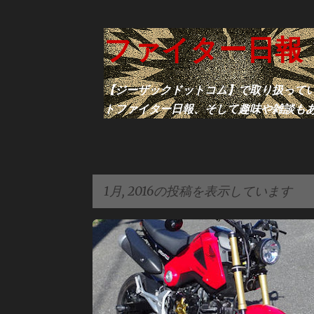
ファイター日報
【ジーザックドットコム】で取り扱ってい
トファイター日報、そして趣味や雑談も
1月, 2016の投稿を表示しています
投
HONDA
カスタム
カスタムバイク
グロム
稿