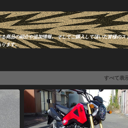
スキップしてメイン コンテンツに移動
る商品の紹介や追加情報。 そしてご購入して頂いた皆様のス
あります。
すべて表
+
1
HONDA
ウインカー
カスタム
グロム
+
4