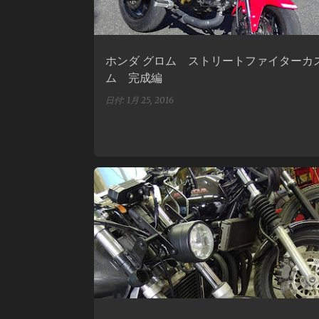
ホンダ グロム ストリートファイターカ
ム 完成編
日付:
1月 25, 2016
HONDA
カスタム
ストリートファイター
ファイター日報
ホイール
ホーネット
ホンダ