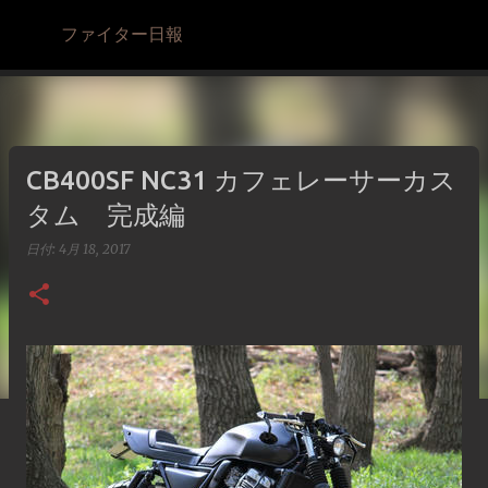
スキップしてメイン コンテンツに移動
ファイター日報
CB400SF NC31 カフェレーサーカス
タム 完成編
日付:
4月 18, 2017