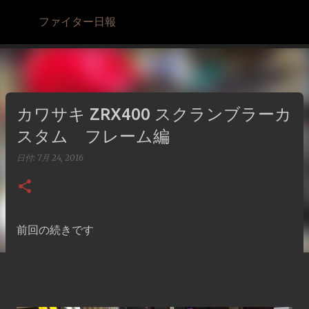
スキップしてメイン コンテンツに移動
ファイター日報
カワサキ ZRX400 スクランブラーカ
スタム フレーム編
日付:
7月 24, 2016
前回の続きです