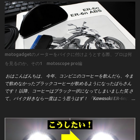
motogadgetのメーターをバイクに付けようとする際、プロは何
を見るのか。その1 motoscope pro編
おはこんばんちは、 今年、コンビニのコーヒーを飲んだら、今ま
で飲めなかったブラックコーヒーが飲めるようになったばらさん
です！ 以降、コーヒーはブラック一択になってしまいました笑 さ
て、バイク好きなら一度はこう思うはず！ 「Kawasaki ER-6nにモ
トガジェットのメーター[motoscope pro]を付けたーい！」 そんな
事ってあるよね？！笑 見た目のスタイリッシュさ、機能性、そし
てカスタム感を高めるこのメーターは、世界中のビルダーやライ
ダーに人気です。しかし、取り付けは決して「ポン付け」ではあ
りません。プロが作業前に何を確認し、どう準備するのかを、実