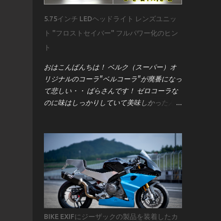
ません。プロが作業前に何を確認し、どう準
5.75インチ LEDヘッドライト レンズユニッ
備するのかを、実際の配線図とサービスマニ
ト "フロストセイバー" フルパワー化のヒン
ュアルをもとに詳しく解説していきます。
用意するのは 車両のサービスマニュアル ま
ト
ず強調したいのは、 サービスマニュアルの
おはこんばんちは！ ベルク（スーパー）オ
重要性 です。 昔のキャブ車なら「電源とア
リジナルのコーラ"ベルコーラ"が廃番になっ
ース」程度で済むこともありましたが、現代
て悲しい・・ ばらさんです！ ゼロコーラな
のインジェクション車はECU（エンジンコン
のに味はしっかりしていて美味しかったんだ
トロールユニット）と各種センサーが複雑に
けどね。残念です↓ 今回は G-zacブランド
絡み合っています。メーター交換といえど
の5.75インチ LEDヘッドライト［フロストセ
も、単純な作業ではなく、車両全体の電気系
イバー］ について。 このユニット、点灯領
統に影響を与える可能性があります。 サー
域が「上部」「中部」「下部」に分かれてい
ビスマニュアルには、配線図・電圧値・セン
て、 上部：ロービーム＋ハイビーム 中部：
サー仕様など、作業に必要な情報がすべて記
左右ポジションライト＋中央ロービーム 下
載されています。僕は「バイクを買ったら最
部：ハイビーム という構造になっていま
初に買うべきものはサービスマニュアル」と
す。 ポジションライトは常時点灯なので今
考えるほど。これがない状態で作業するの
回は省略。 この記事では、 **ロービームと
は、まさに暗闇を手探りで進むようなもので
BIKE EXIFにジーザックの製品を装着したカ