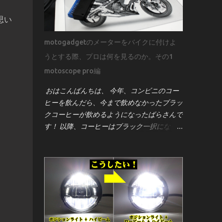
思い
motogadgetのメーターをバイクに付けよ
うとする際、プロは何を見るのか。その1
motoscope pro編
おはこんばんちは、 今年、コンビニのコー
ヒーを飲んだら、今まで飲めなかったブラッ
クコーヒーが飲めるようになったばらさんで
す！ 以降、コーヒーはブラック一択になっ
てしまいました笑 さて、バイク好きなら一
度はこう思うはず！ 「Kawasaki ER-6nにモ
トガジェットのメーター[motoscope pro]を
付けたーい！」 そんな事ってあるよね？！
笑 見た目のスタイリッシュさ、機能性、そ
してカスタム感を高めるこのメーターは、世
界中のビルダーやライダーに人気です。しか
し、取り付けは決して「ポン付け」ではあり