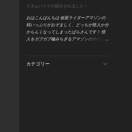
ハイビームを同時点灯させて、フロストセイ
す。 まずは、 motogadget製メーター
スタムバイクが紹介されました！
バーの性能を100％引き出す方法** をこっ
「motoscope pro」本体の配線図 から見てい
そりご紹介します。 すでに「右側の状態」
きましょう。 この図は、メーターの基本的
おはこんばんちは 仮面ライダーアマゾンの
で点灯できている方は、この記事はスルーで
な接続構成を示しており、電源・信号類の入
戦いっぷりがおぞましく、どっちが怪人か分
OKです。 一般的なバルブタイプのヘッドラ
力がどのように繋がるかが一目で分かるよう
からんくなってしまったばらさんです！ 怪
イトでは、ロービームとハイビームが同時に
になっています。 図の下部には「 Breakout
人をガブガブ嚙みちぎるアマゾンのその姿
点灯することはありません。 そのため、そ
Box（ブレイクアウトボックス） 」の記載も
は、まぁまぁトラウマです（笑） 画像転載
うした車両にフロストセイバーを取り付けて
ありますね。これはmotogadgetのオプショ
元【BIKE EXIF】 ＞＞ Trackday Special: A
ハイビームに切り替えると、 中央のライト
ンパーツで、各種センサーやインジケーター
Custom Aprilia RS 660 by 46Works | Bike
カテゴリー
（ロービーム専用）が消灯し、画像左側のよ
の信号を整理するための中継ユニットです。
EXIF ＜＜ 今回は、世界中のバイクファン
うな状態になります。 しかしこの中央ライ
Breakout Boxについては、後ほど詳しく解
が注目する「BIKE EXIF」で紹介された、ア
ト、実は真っ直ぐ前方を照らすスポットライ
説しますので、まずは motoscope pro本体の
プリリア RS660のカスタムをご紹介しま
トで、 点灯していると視認性が大きく向上
基本配線 をしっかり見ていきますね。 1. 赤
す。 しかもこのマシン、G-zacのLEDヘッド
します。つまり、 **本来の明るさを引き出
線（常時電源）— motoscope proの基本電源
ライト「デュアルセイバー」を装着していた
すには、ここを点けるのがポイント** 。 そ
ライン まずは、 motogadget motoscope pro
だいているんです！ そして何より――この
こで今回は、 **配線を少し変更するだけ
の配線図における「赤線（red）」 につい
カスタムを手がけたのが、あの 46Works さ
で、ハイビーム時にもロービームを同時点灯
て...
ん。バイク好きなら誰もが一目置くショップ
させる方法** をご紹介します。 上下の回路
です。 ● 46Worksさんの仕事は“芸術”です
図は、どちらも「スイッチをハイビームにし
ただパーツを変えるだけじゃない。 ・設計