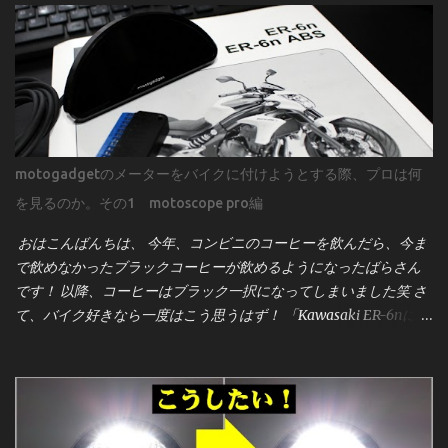
motogadgetのメーターをバイクに付けようとする際、プロは何
を見るのか。その1 motoscope pro編
おはこんばんちは、 今年、コンビニのコーヒーを飲んだら、今ま
で飲めなかったブラックコーヒーが飲めるようになったばらさん
です！ 以降、コーヒーはブラック一択になってしまいました笑 さ
て、バイク好きなら一度はこう思うはず！ 「Kawasaki ER-6nにモ
トガジェットのメーター[motoscope pro]を付けたーい！」 そんな
事ってあるよね？！笑 見た目のスタイリッシュさ、機能性、そし
てカスタム感を高めるこのメーターは、世界中のビルダーやライ
ダーに人気です。しかし、取り付けは決して「ポン付け」ではあ
りません。プロが作業前に何を確認し、どう準備するのかを、実