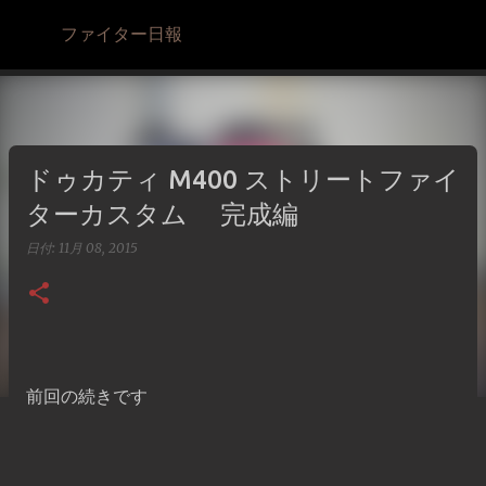
スキップしてメイン コンテンツに移動
ファイター日報
ドゥカティ M400 ストリートファイ
ターカスタム 完成編
日付:
11月 08, 2015
前回の続きです