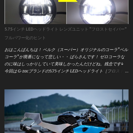
際の配線図とサービスマニュアルをもとに詳しく解説していきま
す。 用意するのは 車両のサービスマニュアル まず強調したいの
は、 サービスマニュアルの重要性 です。 昔のキャブ車なら「電源
とアース」程度で済むこともありましたが、現代のインジェクシ
5.75インチ LEDヘッドライト レンズユニット "フロストセイバー"
ョン車はECU（エンジンコントロールユニット）と各種センサー
フルパワー化のヒント
が複雑に絡み合っています。メーター交換といえども、単純な作
業ではなく、車両全体の電気系統に影響を与える可能性がありま
おはこんばんちは！ ベルク（スーパー）オリジナルのコーラ"ベル
す。 サービスマニュアルには、配線図・電圧値・センサー仕様な
コーラ"が廃番になって悲しい・・ ばらさんです！ ゼロコーラな
ど、作業に必要な情報がすべて記載されています。僕は「バイク
のに味はしっかりしていて美味しかったんだけどね。残念です↓
を買ったら最初に買うべきものはサービスマニュアル」と考える
今回は G-zacブランドの5.75インチ LEDヘッドライト［フロストセ
ほど。これがない状態で作業するのは、まさに暗闇を手探りで進
イバー］ について。 このユニット、点灯領域が「上部」「中部」
むようなものです。 まずは、 motogadget製メーター
「下部」に分かれていて、 上部：ロービーム＋ハイビーム 中部：
「motoscope pro」本体の配線図 から見ていきましょう。 この図
左右ポジションライト＋中央ロービーム 下部：ハイビーム という
は、メーターの基本的な接続構成を示しており、電源・信号類の
構造になっています。 ポジションライトは常時点灯なので今回は
入力がどのように繋がるかが一目で分かるようになっています。
省略。 この記事では、 **ロービームとハイビームを同時点灯させ
図の下部には「 Breakout Box（ブレイクアウトボックス） 」の記
て、フロストセイバーの性能を100％引き出す方法** をこっそり
載もありますね。これはmotogadgetのオプションパーツで、各種
ご紹介します。 すでに「右側の状態」で点灯できている方は、こ
センサーやインジケーターの信号を整理するための中継ユニット
の記事はスルーでOKです。 一般的なバルブタイプのヘッドライト
です。 Breakout Boxについては、後ほど詳しく解説しますので、