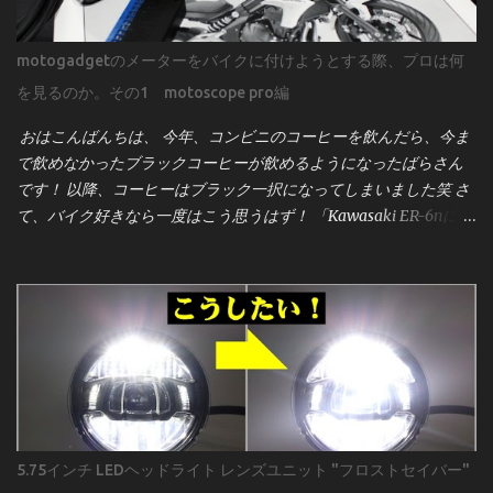
motogadgetのメーターをバイクに付けようとする際、プロは何
を見るのか。その1 motoscope pro編
おはこんばんちは、 今年、コンビニのコーヒーを飲んだら、今ま
で飲めなかったブラックコーヒーが飲めるようになったばらさん
です！ 以降、コーヒーはブラック一択になってしまいました笑 さ
て、バイク好きなら一度はこう思うはず！ 「Kawasaki ER-6nにモ
トガジェットのメーター[motoscope pro]を付けたーい！」 そんな
事ってあるよね？！笑 見た目のスタイリッシュさ、機能性、そし
てカスタム感を高めるこのメーターは、世界中のビルダーやライ
ダーに人気です。しかし、取り付けは決して「ポン付け」ではあ
りません。プロが作業前に何を確認し、どう準備するのかを、実
際の配線図とサービスマニュアルをもとに詳しく解説していきま
す。 用意するのは 車両のサービスマニュアル まず強調したいの
は、 サービスマニュアルの重要性 です。 昔のキャブ車なら「電源
とアース」程度で済むこともありましたが、現代のインジェクシ
5.75インチ LEDヘッドライト レンズユニット "フロストセイバー"
ョン車はECU（エンジンコントロールユニット）と各種センサー