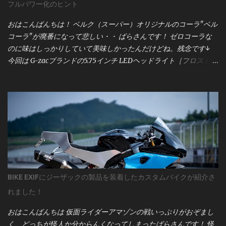
フルパワー化のヒント
が複雑に絡み合っています。メーター交換といえども、単純な作
業ではなく、車両全体の電気系統に影響を与える可能性がありま
おはこんばんちは！ ベルク（スーパー）オリジナルのコーラ"ベル
す。 サービスマニュアルには、配線図・電圧値・センサー仕様な
コーラ"が廃番になって悲しい・・ ばらさんです！ ゼロコーラな
ど、作業に必要な情報がすべて記載されています。僕は「バイク
のに味はしっかりしていて美味しかったんだけどね。残念です↓
を買ったら最初に買うべきものはサービスマニュアル」と考える
今回は G-zacブランドの5.75インチ LEDヘッドライト［フロストセ
ほど。これがない状態で作業するのは、まさに暗闇を手探りで進
イバー］ について。 このユニット、点灯領域が「上部」「中部」
むようなものです。 まずは、 motogadget製メーター
「下部」に分かれていて、 上部：ロービーム＋ハイビーム 中部：
「motoscope pro」本体の配線図 から見ていきましょう。 この図
左右ポジションライト＋中央ロービーム 下部：ハイビーム という
は、メーターの基本的な接続構成を示しており、電源・信号類の
構造になっています。 ポジションライトは常時点灯なので今回は
入力がどのように繋がるかが一目で分かるようになっています。
省略。 この記事では、 **ロービームとハイビームを同時点灯させ
図の下部には「 Breakout Box（ブレイクアウトボックス） 」の記
て、フロストセイバーの性能を100％引き出す方法** をこっそり
載もありますね。これはmotogadgetのオプションパーツで、各種
ご紹介します。 すでに「右側の状態」で点灯できている方は、こ
センサーやインジケーターの信号を整理するための中継ユニット
の記事はスルーでOKです。 一般的なバルブタイプのヘッドライト
です。 Breakout Boxについては、後ほど詳しく解説しますので、
では、ロービームとハイビームが同時に点灯することはありませ
まずは motoscope pro本体の基本配線 をしっかり見ていきます
BIKE EXIFにジーザックの製品を装着したカスタムバイクが紹介さ
ん。 そのため、そうした車両にフロストセイバーを取り付けてハ
ね。 1. 赤線（常時電源）— motoscope proの基本電源ライン まず
れました！
イビームに切り替えると、 中央のライト（ロービーム専用）が消
は、 motogadget motoscope proの配線図における「赤線
灯し、画像左側のような状態になります。 しかしこの中央ライ
（red）」 について...
おはこんばんちは 仮面ライダーアマゾンの戦いっぷりがおぞまし
ト、実は真っ直ぐ前方を照らすスポットライトで、 点灯している
く、どっちが怪人か分からんくなってしまったばらさんです！ 怪