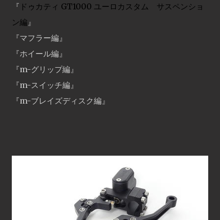
『
ドゥカティ GT1000 ユーロカスタム サスペンショ
ン編
』
『
マフラー編
』
『
ホイール編
』
『
m-グリップ編
』
『
m-スイッチ編
』
『m-ブレイズディスク編』