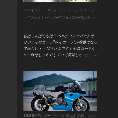
ません。プロが作業前に何を確認し、どう準
5.75インチ LEDヘッドライト レンズユニッ
備するのかを、実際の配線図とサービスマニ
ト "フロストセイバー" フルパワー化のヒン
ュアルをもとに詳しく解説していきます。
用意するのは 車両のサービスマニュアル ま
ト
ず強調したいのは、 サービスマニュアルの
おはこんばんちは！ ベルク（スーパー）オ
重要性 です。 昔のキャブ車なら「電源とア
リジナルのコーラ"ベルコーラ"が廃番になっ
ース」程度で済むこともありましたが、現代
て悲しい・・ ばらさんです！ ゼロコーラな
のインジェクション車はECU（エンジンコン
のに味はしっかりしていて美味しかったんだ
トロールユニット）と各種センサーが複雑に
けどね。残念です↓ 今回は G-zacブランド
絡み合っています。メーター交換といえど
の5.75インチ LEDヘッドライト［フロストセ
も、単純な作業ではなく、車両全体の電気系
イバー］ について。 このユニット、点灯領
統に影響を与える可能性があります。 サー
域が「上部」「中部」「下部」に分かれてい
ビスマニュアルには、配線図・電圧値・セン
て、 上部：ロービーム＋ハイビーム 中部：
サー仕様など、作業に必要な情報がすべて記
左右ポジションライト＋中央ロービーム 下
載されています。僕は「バイクを買ったら最
部：ハイビーム という構造になっていま
初に買うべきものはサービスマニュアル」と
す。 ポジションライトは常時点灯なので今
考えるほど。これがない状態で作業するの
回は省略。 この記事では、 **ロービームと
は、まさに暗闇を手探りで進むようなもので
BIKE EXIFにジーザックの製品を装着したカ