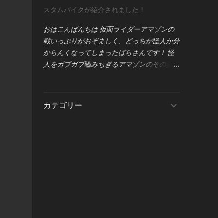
ハイビームを同時点灯させて、フロストセイ
す。 まずは、 motogadget製メーター
スタムバイクが紹介されました！
バーの性能を100％引き出す方法** をこっ
「motoscope pro」本体の配線図 から見てい
そりご紹介します。 すでに「右側の状態」
きましょう。 この図は、メーターの基本的
おはこんばんちは 仮面ライダーアマゾンの
で点灯できている方は、この記事はスルーで
な接続構成を示しており、電源・信号類の入
戦いっぷりがおぞましく、どっちが怪人か分
OKです。 一般的なバルブタイプのヘッドラ
力がどのように繋がるかが一目で分かるよう
からんくなってしまったばらさんです！ 怪
イトでは、ロービームとハイビームが同時に
になっています。 図の下部には「 Breakout
人をガブガブ嚙みちぎるアマゾンのその姿
点灯することはありません。 そのため、そ
Box（ブレイクアウトボックス） 」の記載も
は、まぁまぁトラウマです（笑） 画像転載
うした車両にフロストセイバーを取り付けて
ありますね。これはmotogadgetのオプショ
元【BIKE EXIF】 ＞＞ Trackday Special: A
ハイビームに切り替えると、 中央のライト
ンパーツで、各種センサーやインジケーター
Custom Aprilia RS 660 by 46Works | Bike
カテゴリー
（ロービーム専用）が消灯し、画像左側のよ
の信号を整理するための中継ユニットです。
EXIF ＜＜ 今回は、世界中のバイクファン
うな状態になります。 しかしこの中央ライ
Breakout Boxについては、後ほど詳しく解
が注目する「BIKE EXIF」で紹介された、ア
ト、実は真っ直ぐ前方を照らすスポットライ
説しますので、まずは motoscope pro本体の
プリリア RS660のカスタムをご紹介しま
トで、 点灯していると視認性が大きく向上
基本配線 をしっかり見ていきますね。 1. 赤
す。 しかもこのマシン、G-zacのLEDヘッド
します。つまり、 **本来の明るさを引き出
線（常時電源）— motoscope proの基本電源
ライト「デュアルセイバー」を装着していた
すには、ここを点けるのがポイント** 。 そ
ライン まずは、 motogadget motoscope pro
だいているんです！ そして何より――この
こで今回は、 **配線を少し変更するだけ
の配線図における「赤線（red）」 につい
カスタムを手がけたのが、あの 46Works さ
で、ハイビーム時にもロービームを同時点灯
て...
ん。バイク好きなら誰もが一目置くショップ
させる方法** をご紹介します。 上下の回路
です。 ● 46Worksさんの仕事は“芸術”です
図は、どちらも「スイッチをハイビームにし
ただパーツを変えるだけじゃない。 ・設計