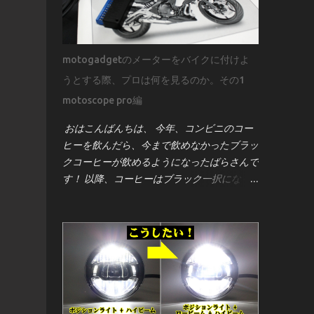
motogadgetのメーターをバイクに付けよ
うとする際、プロは何を見るのか。その1
motoscope pro編
おはこんばんちは、 今年、コンビニのコー
ヒーを飲んだら、今まで飲めなかったブラッ
クコーヒーが飲めるようになったばらさんで
す！ 以降、コーヒーはブラック一択になっ
てしまいました笑 さて、バイク好きなら一
度はこう思うはず！ 「Kawasaki ER-6nにモ
トガジェットのメーター[motoscope pro]を
付けたーい！」 そんな事ってあるよね？！
笑 見た目のスタイリッシュさ、機能性、そ
してカスタム感を高めるこのメーターは、世
界中のビルダーやライダーに人気です。しか
し、取り付けは決して「ポン付け」ではあり