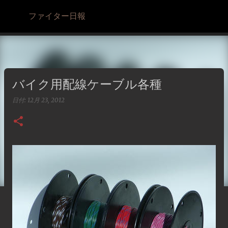
スキップしてメイン コンテンツに移動
ファイター日報
バイク用配線ケーブル各種
日付:
12月 23, 2012