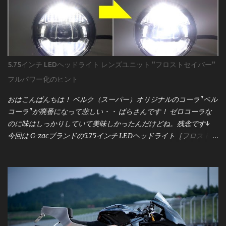
りません。プロが作業前に何を確認し、どう準備するのかを、実
際の配線図とサービスマニュアルをもとに詳しく解説していきま
す。 用意するのは 車両のサービスマニュアル まず強調したいの
は、 サービスマニュアルの重要性 です。 昔のキャブ車なら「電源
とアース」程度で済むこともありましたが、現代のインジェクシ
5.75インチ LEDヘッドライト レンズユニット "フロストセイバー"
ョン車はECU（エンジンコントロールユニット）と各種センサー
フルパワー化のヒント
が複雑に絡み合っています。メーター交換といえども、単純な作
業ではなく、車両全体の電気系統に影響を与える可能性がありま
おはこんばんちは！ ベルク（スーパー）オリジナルのコーラ"ベル
す。 サービスマニュアルには、配線図・電圧値・センサー仕様な
コーラ"が廃番になって悲しい・・ ばらさんです！ ゼロコーラな
ど、作業に必要な情報がすべて記載されています。僕は「バイク
のに味はしっかりしていて美味しかったんだけどね。残念です↓
を買ったら最初に買うべきものはサービスマニュアル」と考える
今回は G-zacブランドの5.75インチ LEDヘッドライト［フロストセ
ほど。これがない状態で作業するのは、まさに暗闇を手探りで進
イバー］ について。 このユニット、点灯領域が「上部」「中部」
むようなものです。 まずは、 motogadget製メーター
「下部」に分かれていて、 上部：ロービーム＋ハイビーム 中部：
「motoscope pro」本体の配線図 から見ていきましょう。 この図
左右ポジションライト＋中央ロービーム 下部：ハイビーム という
は、メーターの基本的な接続構成を示しており、電源・信号類の
構造になっています。 ポジションライトは常時点灯なので今回は
入力がどのように繋がるかが一目で分かるようになっています。
省略。 この記事では、 **ロービームとハイビームを同時点灯させ
図の下部には「 Breakout Box（ブレイクアウトボックス） 」の記
て、フロストセイバーの性能を100％引き出す方法** をこっそり
載もありますね。これはmotogadgetのオプションパーツで、各種
ご紹介します。 すでに「右側の状態」で点灯できている方は、こ