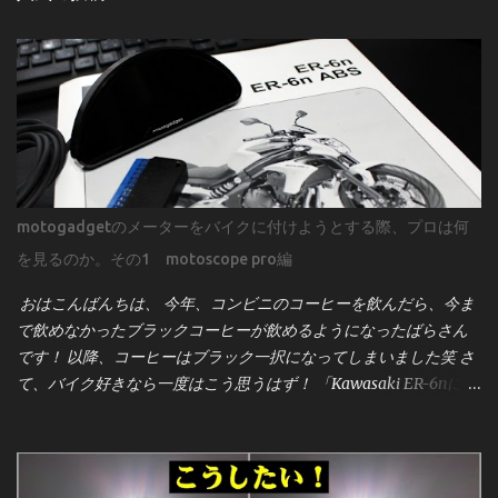
motogadgetのメーターをバイクに付けようとする際、プロは何
を見るのか。その1 motoscope pro編
おはこんばんちは、 今年、コンビニのコーヒーを飲んだら、今ま
で飲めなかったブラックコーヒーが飲めるようになったばらさん
です！ 以降、コーヒーはブラック一択になってしまいました笑 さ
て、バイク好きなら一度はこう思うはず！ 「Kawasaki ER-6nにモ
トガジェットのメーター[motoscope pro]を付けたーい！」 そんな
事ってあるよね？！笑 見た目のスタイリッシュさ、機能性、そし
てカスタム感を高めるこのメーターは、世界中のビルダーやライ
ダーに人気です。しかし、取り付けは決して「ポン付け」ではあ