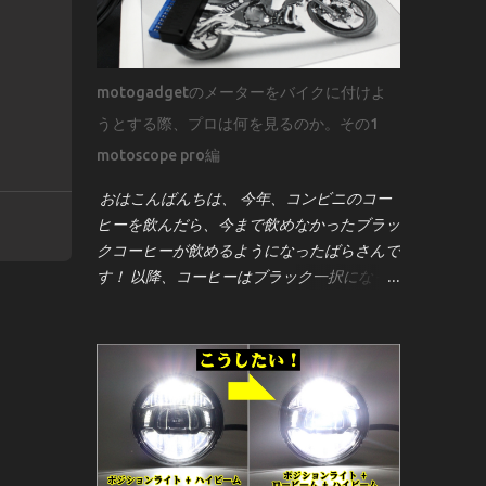
motogadgetのメーターをバイクに付けよ
うとする際、プロは何を見るのか。その1
motoscope pro編
おはこんばんちは、 今年、コンビニのコー
ヒーを飲んだら、今まで飲めなかったブラッ
クコーヒーが飲めるようになったばらさんで
す！ 以降、コーヒーはブラック一択になっ
てしまいました笑 さて、バイク好きなら一
度はこう思うはず！ 「Kawasaki ER-6nにモ
トガジェットのメーター[motoscope pro]を
付けたーい！」 そんな事ってあるよね？！
笑 見た目のスタイリッシュさ、機能性、そ
してカスタム感を高めるこのメーターは、世
界中のビルダーやライダーに人気です。しか
し、取り付けは決して「ポン付け」ではあり