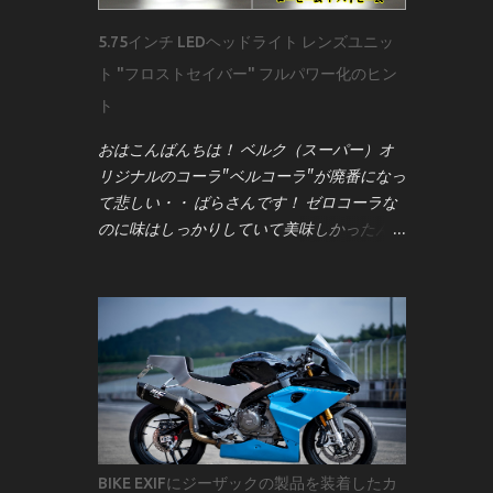
ません。プロが作業前に何を確認し、どう準
5.75インチ LEDヘッドライト レンズユニッ
備するのかを、実際の配線図とサービスマニ
ト "フロストセイバー" フルパワー化のヒン
ュアルをもとに詳しく解説していきます。
用意するのは 車両のサービスマニュアル ま
ト
ず強調したいのは、 サービスマニュアルの
おはこんばんちは！ ベルク（スーパー）オ
重要性 です。 昔のキャブ車なら「電源とア
リジナルのコーラ"ベルコーラ"が廃番になっ
ース」程度で済むこともありましたが、現代
て悲しい・・ ばらさんです！ ゼロコーラな
のインジェクション車はECU（エンジンコン
のに味はしっかりしていて美味しかったんだ
トロールユニット）と各種センサーが複雑に
けどね。残念です↓ 今回は G-zacブランド
絡み合っています。メーター交換といえど
の5.75インチ LEDヘッドライト［フロストセ
も、単純な作業ではなく、車両全体の電気系
イバー］ について。 このユニット、点灯領
統に影響を与える可能性があります。 サー
域が「上部」「中部」「下部」に分かれてい
ビスマニュアルには、配線図・電圧値・セン
て、 上部：ロービーム＋ハイビーム 中部：
サー仕様など、作業に必要な情報がすべて記
左右ポジションライト＋中央ロービーム 下
載されています。僕は「バイクを買ったら最
部：ハイビーム という構造になっていま
初に買うべきものはサービスマニュアル」と
す。 ポジションライトは常時点灯なので今
考えるほど。これがない状態で作業するの
回は省略。 この記事では、 **ロービームと
は、まさに暗闇を手探りで進むようなもので
BIKE EXIFにジーザックの製品を装着したカ