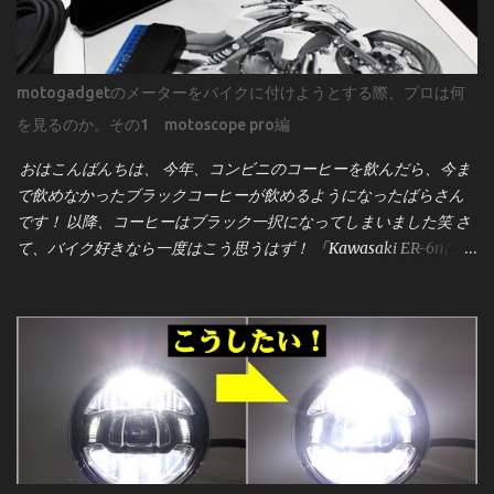
motogadgetのメーターをバイクに付けようとする際、プロは何
を見るのか。その1 motoscope pro編
おはこんばんちは、 今年、コンビニのコーヒーを飲んだら、今ま
で飲めなかったブラックコーヒーが飲めるようになったばらさん
です！ 以降、コーヒーはブラック一択になってしまいました笑 さ
て、バイク好きなら一度はこう思うはず！ 「Kawasaki ER-6nにモ
トガジェットのメーター[motoscope pro]を付けたーい！」 そんな
事ってあるよね？！笑 見た目のスタイリッシュさ、機能性、そし
てカスタム感を高めるこのメーターは、世界中のビルダーやライ
ダーに人気です。しかし、取り付けは決して「ポン付け」ではあ
りません。プロが作業前に何を確認し、どう準備するのかを、実
際の配線図とサービスマニュアルをもとに詳しく解説していきま
す。 用意するのは 車両のサービスマニュアル まず強調したいの
は、 サービスマニュアルの重要性 です。 昔のキャブ車なら「電源
とアース」程度で済むこともありましたが、現代のインジェクシ