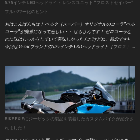
5.75インチ LEDヘッドライト レンズユニット "フロストセイバー"
ョン車はECU（エンジンコントロールユニット）と各種センサー
フルパワー化のヒント
が複雑に絡み合っています。メーター交換といえども、単純な作
業ではなく、車両全体の電気系統に影響を与える可能性がありま
おはこんばんちは！ ベルク（スーパー）オリジナルのコーラ"ベル
す。 サービスマニュアルには、配線図・電圧値・センサー仕様な
コーラ"が廃番になって悲しい・・ ばらさんです！ ゼロコーラな
ど、作業に必要な情報がすべて記載されています。僕は「バイク
のに味はしっかりしていて美味しかったんだけどね。残念です↓
を買ったら最初に買うべきものはサービスマニュアル」と考える
今回は G-zacブランドの5.75インチ LEDヘッドライト［フロストセ
ほど。これがない状態で作業するのは、まさに暗闇を手探りで進
イバー］ について。 このユニット、点灯領域が「上部」「中部」
むようなものです。 まずは、 motogadget製メーター
「下部」に分かれていて、 上部：ロービーム＋ハイビーム 中部：
「motoscope pro」本体の配線図 から見ていきましょう。 この図
左右ポジションライト＋中央ロービーム 下部：ハイビーム という
は、メーターの基本的な接続構成を示しており、電源・信号類の
構造になっています。 ポジションライトは常時点灯なので今回は
入力がどのように繋がるかが一目で分かるようになっています。
省略。 この記事では、 **ロービームとハイビームを同時点灯させ
図の下部には「 Breakout Box（ブレイクアウトボックス） 」の記
て、フロストセイバーの性能を100％引き出す方法** をこっそり
載もありますね。これはmotogadgetのオプションパーツで、各種
ご紹介します。 すでに「右側の状態」で点灯できている方は、こ
センサーやインジケーターの信号を整理するための中継ユニット
の記事はスルーでOKです。 一般的なバルブタイプのヘッドライト
です。 Breakout Boxについては、後ほど詳しく解説しますので、
では、ロービームとハイビームが同時に点灯することはありませ
まずは motoscope pro本体の基本配線 をしっかり見ていきます
BIKE EXIFにジーザックの製品を装着したカスタムバイクが紹介さ
ん。 そのため、そうした車両にフロストセイバーを取り付けてハ
ね。 1. 赤線（常時電源）— motoscope proの基本電源ライン まず
れました！
イビームに切り替えると、 中央のライト（ロービーム専用）が消
は、 motogadget motoscope proの配線図における「赤線
灯し、画像左側のような状態になります。 しかしこの中央ライ