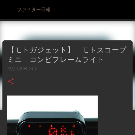
スキップしてメイン コンテンツに移動
ファイター日報
【モトガジェット】 モトスコープ
ミニ コンビフレームライト
日付:
9月 29, 2012