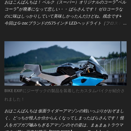
おはこんばんちは！ ベルク（スーパー）オリジナルのコーラ"ベル
す。 サービスマニュアルには、配線図・電圧値・センサー仕様な
コーラ"が廃番になって悲しい・・ ばらさんです！ ゼロコーラな
ど、作業に必要な情報がすべて記載されています。僕は「バイク
のに味はしっかりしていて美味しかったんだけどね。残念です↓
を買ったら最初に買うべきものはサービスマニュアル」と考える
今回は G-zacブランドの5.75インチ LEDヘッドライト［フロストセ
ほど。これがない状態で作業するのは、まさに暗闇を手探りで進
イバー］ について。 このユニット、点灯領域が「上部」「中部」
むようなものです。 まずは、 motogadget製メーター
「下部」に分かれていて、 上部：ロービーム＋ハイビーム 中部：
「motoscope pro」本体の配線図 から見ていきましょう。 この図
左右ポジションライト＋中央ロービーム 下部：ハイビーム という
は、メーターの基本的な接続構成を示しており、電源・信号類の
構造になっています。 ポジションライトは常時点灯なので今回は
入力がどのように繋がるかが一目で分かるようになっています。
省略。 この記事では、 **ロービームとハイビームを同時点灯させ
図の下部には「 Breakout Box（ブレイクアウトボックス） 」の記
て、フロストセイバーの性能を100％引き出す方法** をこっそり
載もありますね。これはmotogadgetのオプションパーツで、各種
ご紹介します。 すでに「右側の状態」で点灯できている方は、こ
センサーやインジケーターの信号を整理するための中継ユニット
の記事はスルーでOKです。 一般的なバルブタイプのヘッドライト
です。 Breakout Boxについては、後ほど詳しく解説しますので、
では、ロービームとハイビームが同時に点灯することはありませ
まずは motoscope pro本体の基本配線 をしっかり見ていきます
BIKE EXIFにジーザックの製品を装着したカスタムバイクが紹介さ
ん。 そのため、そうした車両にフロストセイバーを取り付けてハ
ね。 1. 赤線（常時電源）— motoscope proの基本電源ライン まず
れました！
イビームに切り替えると、 中央のライト（ロービーム専用）が消
は、 motogadget motoscope proの配線図における「赤線
灯し、画像左側のような状態になります。 しかしこの中央ライ
（red）」 について...
おはこんばんちは 仮面ライダーアマゾンの戦いっぷりがおぞまし
ト、実は真っ直ぐ前方を照らすスポットライトで、 点灯している
く、どっちが怪人か分からんくなってしまったばらさんです！ 怪
と視認性が大きく向上します。つまり、 **本来の明るさを引き出
人をガブガブ嚙みちぎるアマゾンのその姿は、まぁまぁトラウマ
すには、ここを点けるのがポイント** 。 そこで今回は、 **配線