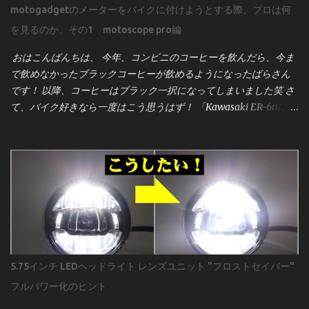
motogadgetのメーターをバイクに付けようとする際、プロは何
を見るのか。その1 motoscope pro編
おはこんばんちは、 今年、コンビニのコーヒーを飲んだら、今ま
で飲めなかったブラックコーヒーが飲めるようになったばらさん
です！ 以降、コーヒーはブラック一択になってしまいました笑 さ
て、バイク好きなら一度はこう思うはず！ 「Kawasaki ER-6nにモ
トガジェットのメーター[motoscope pro]を付けたーい！」 そんな
事ってあるよね？！笑 見た目のスタイリッシュさ、機能性、そし
てカスタム感を高めるこのメーターは、世界中のビルダーやライ
ダーに人気です。しかし、取り付けは決して「ポン付け」ではあ
りません。プロが作業前に何を確認し、どう準備するのかを、実
際の配線図とサービスマニュアルをもとに詳しく解説していきま
す。 用意するのは 車両のサービスマニュアル まず強調したいの
は、 サービスマニュアルの重要性 です。 昔のキャブ車なら「電源
とアース」程度で済むこともありましたが、現代のインジェクシ
5.75インチ LEDヘッドライト レンズユニット "フロストセイバー"
ョン車はECU（エンジンコントロールユニット）と各種センサー
フルパワー化のヒント
が複雑に絡み合っています。メーター交換といえども、単純な作
業ではなく、車両全体の電気系統に影響を与える可能性がありま