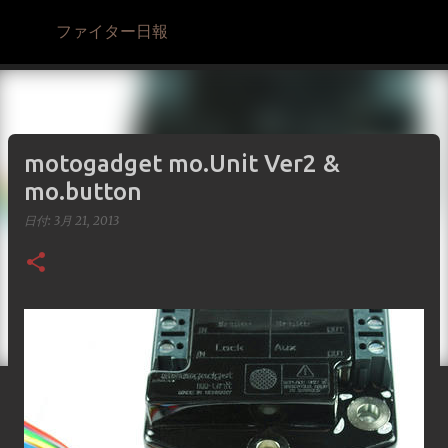
スキップしてメイン コンテンツに移動
ファイター日報
motogadget mo.Unit Ver2 &
mo.button
日付:
3月 21, 2013