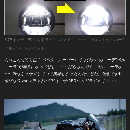
ダーに人気です。しかし、取り付けは決して「ポン付け」ではあ
りません。プロが作業前に何を確認し、どう準備するのかを、実
際の配線図とサービスマニュアルをもとに詳しく解説していきま
す。 用意するのは 車両のサービスマニュアル まず強調したいの
は、 サービスマニュアルの重要性 です。 昔のキャブ車なら「電源
とアース」程度で済むこともありましたが、現代のインジェクシ
5.75インチ LEDヘッドライト レンズユニット "フロストセイバー"
ョン車はECU（エンジンコントロールユニット）と各種センサー
フルパワー化のヒント
が複雑に絡み合っています。メーター交換といえども、単純な作
業ではなく、車両全体の電気系統に影響を与える可能性がありま
おはこんばんちは！ ベルク（スーパー）オリジナルのコーラ"ベル
す。 サービスマニュアルには、配線図・電圧値・センサー仕様な
コーラ"が廃番になって悲しい・・ ばらさんです！ ゼロコーラな
ど、作業に必要な情報がすべて記載されています。僕は「バイク
のに味はしっかりしていて美味しかったんだけどね。残念です↓
を買ったら最初に買うべきものはサービスマニュアル」と考える
今回は G-zacブランドの5.75インチ LEDヘッドライト［フロストセ
ほど。これがない状態で作業するのは、まさに暗闇を手探りで進
イバー］ について。 このユニット、点灯領域が「上部」「中部」
むようなものです。 まずは、 motogadget製メーター
「下部」に分かれていて、 上部：ロービーム＋ハイビーム 中部：
「motoscope pro」本体の配線図 から見ていきましょう。 この図
左右ポジションライト＋中央ロービーム 下部：ハイビーム という
は、メーターの基本的な接続構成を示しており、電源・信号類の
構造になっています。 ポジションライトは常時点灯なので今回は
入力がどのように繋がるかが一目で分かるようになっています。
省略。 この記事では、 **ロービームとハイビームを同時点灯させ
図の下部には「 Breakout Box（ブレイクアウトボックス） 」の記
て、フロストセイバーの性能を100％引き出す方法** をこっそり
載もありますね。これはmotogadgetのオプションパーツで、各種
ご紹介します。 すでに「右側の状態」で点灯できている方は、こ