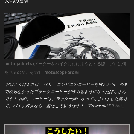
人気の投稿
motogadgetのメーターをバイクに付けようとする際、プロは何
を見るのか。その1 motoscope pro編
おはこんばんちは、 今年、コンビニのコーヒーを飲んだら、今ま
で飲めなかったブラックコーヒーが飲めるようになったばらさん
です！ 以降、コーヒーはブラック一択になってしまいました笑 さ
て、バイク好きなら一度はこう思うはず！ 「Kawasaki ER-6nにモ
トガジェットのメーター[motoscope pro]を付けたーい！」 そんな
事ってあるよね？！笑 見た目のスタイリッシュさ、機能性、そし
てカスタム感を高めるこのメーターは、世界中のビルダーやライ